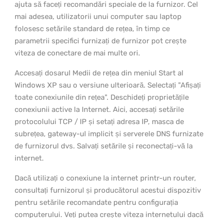
ajuta să faceți recomandări speciale de la furnizor. Cel
mai adesea, utilizatorii unui computer sau laptop
folosesc setările standard de rețea, în timp ce
parametrii specifici furnizați de furnizor pot crește
viteza de conectare de mai multe ori.
Accesați dosarul Medii de rețea din meniul Start al
Windows XP sau o versiune ulterioară. Selectați "Afișați
toate conexiunile din rețea". Deschideți proprietățile
conexiunii active la Internet. Aici, accesați setările
protocolului TCP / IP și setați adresa IP, masca de
subrețea, gateway-ul implicit și serverele DNS furnizate
de furnizorul dvs. Salvați setările și reconectați-vă la
internet.
Dacă utilizați o conexiune la internet printr-un router,
consultați furnizorul și producătorul acestui dispozitiv
pentru setările recomandate pentru configurația
computerului. Veți putea crește viteza internetului dacă