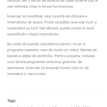
tehnică: veți fi dictat de setările de rețea corecte sau le
veți schimba chiar în biroul furnizorului.
Încercați să modificați rata curentă de utilizare a
Internetului de acasă. Poate că plătiți ceva mai mult și
conectând un tarif mai eficient, puteți crește în mod
semnificativ viteza internetului.
Nu uitați să scanați calculatorul pentru viruși și
programe malware, care de multe ori reduc lățimea de
bandă a rețelei de domiciliu. Pentru aceasta, instalați
unul dintre programele antivirus gratuite. De
asemenea, încercați să accesați numai site-uri de
încredere și securizate.
Tags: