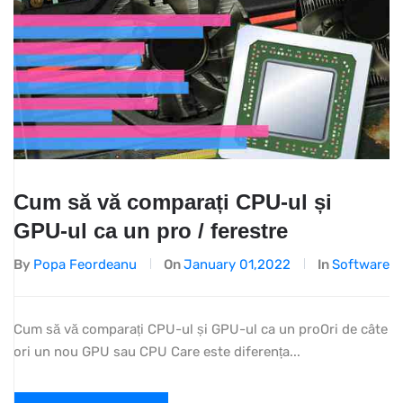
Cum să vă comparați CPU-ul și
GPU-ul ca un pro / ferestre
By
Popa Feordeanu
On
January 01,2022
In
Software
Cum să vă comparați CPU-ul și GPU-ul ca un proOri de câte
ori un nou GPU sau CPU Care este diferența...