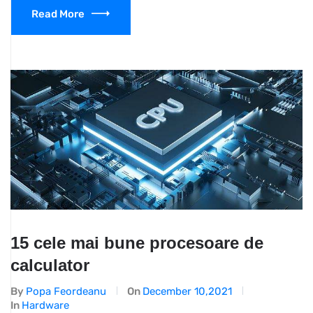
Read More
15 cele mai bune procesoare de
calculator
By
Popa Feordeanu
On
December 10,2021
In
Hardware