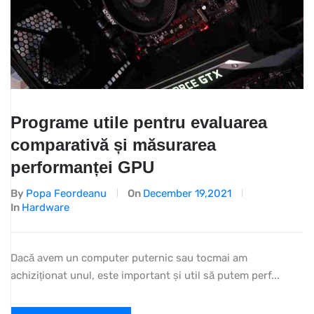
Programe utile pentru evaluarea
comparativă și măsurarea
performanței GPU
By
Popa Feordeanu
On
December 19,2021
In
Hardware
Dacă avem un computer puternic sau tocmai am
achiziționat unul, este important și util să putem perf...